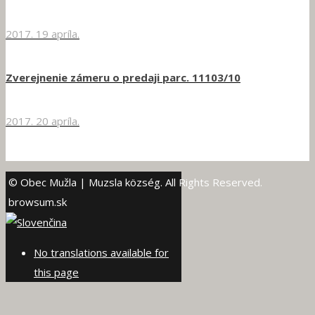
2017. 19 apríla.
Zverejnenie zámeru o predaji parc. 11103/10
2017. 20 apríla.
© Obec Mužla | Muzsla község. All Rights Reserved.
browsum.sk
No translations available for
this page