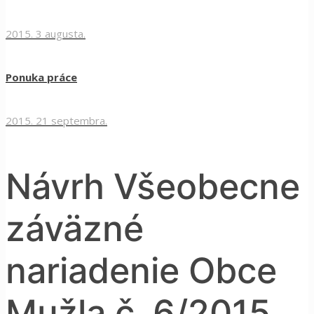
2015. 3 augusta.
Ponuka práce
2015. 21 septembra.
Návrh Všeobecne
záväzné
nariadenie Obce
Mužla č. 6/2015