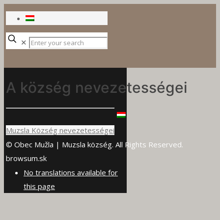
✕
A község nevezetességei
Muzsla Község nevezetességei
© Obec Mužla | Muzsla község. All Rights Reserved.
browsum.sk
No translations available for
this page