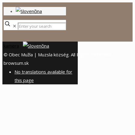
✕
kamera
© Obec Mužla | Muzsla község. All Rights Reserved.
browsum.sk
No translations available for
this page