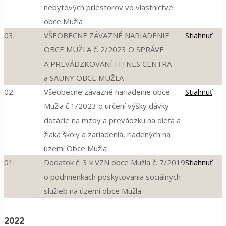
nebytových priestorov vo vlastníctve
obce Mužla
03.
VŠEOBECNE ZÁVÄZNÉ NARIADENIE
Stiahnuť
OBCE MUŽLA č. 2/2023 O SPRÁVE
A PREVÁDZKOVANÍ FITNES CENTRA
a SAUNY OBCE MUŽLA
02.
Všeobecne záväzné nariadenie obce
Stiahnuť
Mužla č.1/2023 o určení výšky dávky
dotácie na mzdy a prevádzku na dieťa a
žiaka školy a zariadenia, riadených na
území Obce Mužla
01.
Dodatok č. 3 k VZN obce Mužla č. 7/2019
Stiahnuť
o podmienkach poskytovania sociálnych
služieb na území obce Mužla
2022