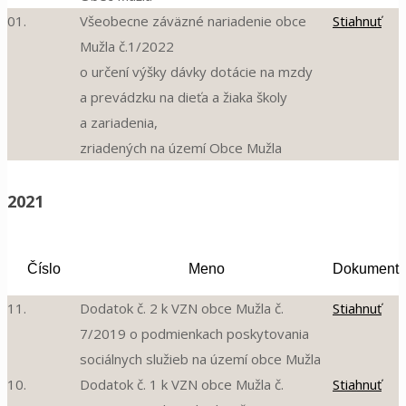
01.
Všeobecne záväzné nariadenie obce
Stiahnuť
Mužla č.1/2022
o určení výšky dávky dotácie na mzdy
a prevádzku na dieťa a žiaka školy
a zariadenia,
zriadených na území Obce Mužla
2021
Číslo
Meno
Dokument
11.
Dodatok č. 2 k VZN obce Mužla č.
Stiahnuť
7/2019 o podmienkach poskytovania
sociálnych služieb na území obce Mužla
10.
Dodatok č. 1 k VZN obce Mužla č.
Stiahnuť