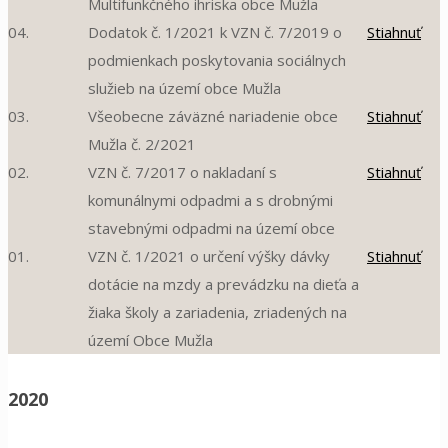
Multifunkčného ihriska obce Mužla
04.
Dodatok č. 1/2021 k VZN č. 7/2019 o
Stiahnuť
podmienkach poskytovania sociálnych
služieb na území obce Mužla
03.
Všeobecne záväzné nariadenie obce
Stiahnuť
Mužla č. 2/2021
02.
VZN č. 7/2017 o nakladaní s
Stiahnuť
komunálnymi odpadmi a s drobnými
stavebnými odpadmi na území obce
01.
VZN č. 1/2021 o určení výšky dávky
Stiahnuť
dotácie na mzdy a prevádzku na dieťa a
žiaka školy a zariadenia, zriadených na
území Obce Mužla
2020