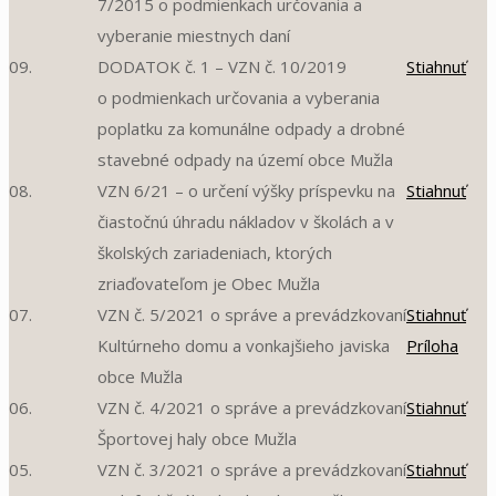
7/2015 o podmienkach určovania a
vyberanie miestnych daní
09.
DODATOK č. 1 – VZN č. 10/2019
Stiahnuť
o podmienkach určovania a vyberania
poplatku za komunálne odpady a drobné
stavebné odpady na území obce Mužla
08.
VZN 6/21 – o určení výšky príspevku na
Stiahnuť
čiastočnú úhradu nákladov v školách a v
školských zariadeniach, ktorých
zriaďovateľom je Obec Mužla
07.
VZN č. 5/2021 o správe a prevádzkovaní
Stiahnuť
Kultúrneho domu a vonkajšieho javiska
Príloha
obce Mužla
06.
VZN č. 4/2021 o správe a prevádzkovaní
Stiahnuť
Športovej haly obce Mužla
05.
VZN č. 3/2021 o správe a prevádzkovaní
Stiahnuť