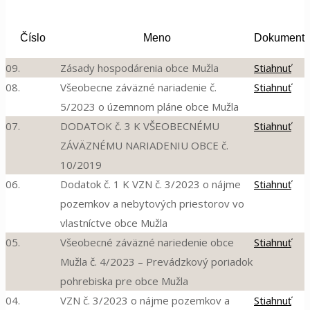
Číslo
Meno
Dokument
09.
Zásady hospodárenia obce Mužla
Stiahnuť
08.
Všeobecne záväzné nariadenie č.
Stiahnuť
5/2023 o územnom pláne obce Mužla
07.
DODATOK č. 3 K VŠEOBECNÉMU
Stiahnuť
ZÁVÄZNÉMU NARIADENIU OBCE č.
10/2019
06.
Dodatok č. 1 K VZN č. 3/2023 o nájme
Stiahnuť
pozemkov a nebytových priestorov vo
vlastníctve obce Mužla
05.
Všeobecné záväzné nariedenie obce
Stiahnuť
Mužla č. 4/2023 – Prevádzkový poriadok
pohrebiska pre obce Mužla
04.
VZN č. 3/2023 o nájme pozemkov a
Stiahnuť