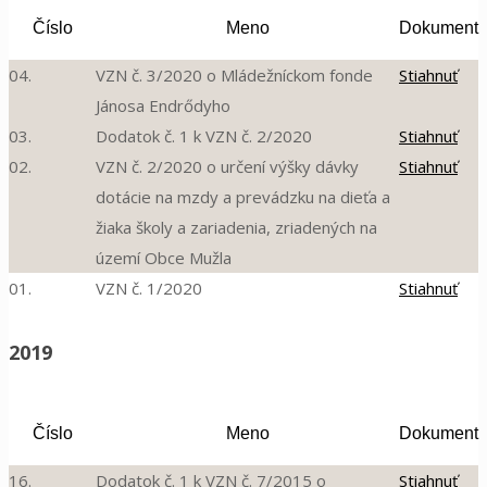
Číslo
Meno
Dokument
04.
VZN č. 3/2020 o Mládežníckom fonde
Stiahnuť
Jánosa Endrődyho
03.
Dodatok č. 1 k VZN č. 2/2020
Stiahnuť
02.
VZN č. 2/2020 o určení výšky dávky
Stiahnuť
dotácie na mzdy a prevádzku na dieťa a
žiaka školy a zariadenia, zriadených na
území Obce Mužla
01.
VZN č. 1/2020
Stiahnuť
2019
Číslo
Meno
Dokument
16.
Dodatok č. 1 k VZN č. 7/2015 o
Stiahnuť