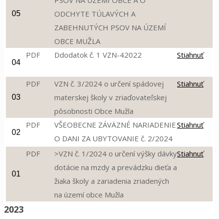
PSOV NA ÚZEMÍ OBCE A O
ODCHYTE TÚLAVÝCH A
05
ZABEHNUTÝCH PSOV NA ÚZEMÍ
OBCE MUŽLA
PDF
Ddodatok č. 1 VZN-42022
Stiahnuť
04
PDF
VZN č. 3/2024 o určení spádovej
Stiahnuť
materskej školy v zriaďovateľskej
03
pôsobnosti Obce Mužla
PDF
VŠEOBECNE ZÁVÄZNÉ NARIADENIE
Stiahnuť
02
O DANI ZA UBYTOVANIE č. 2/2024
PDF
>VZN č. 1/2024 o určení výšky dávky
Stiahnuť
dotácie na mzdy a prevádzku dieťa a
01
žiaka školy a zariadenia zriadených
na území obce Mužla
2023