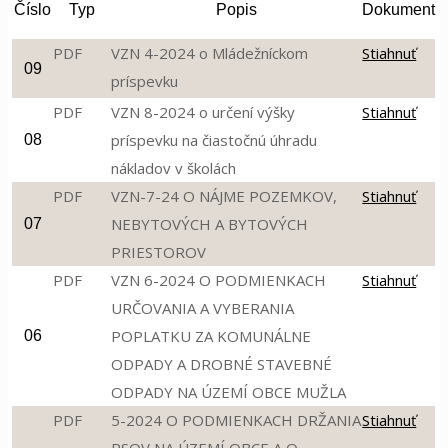
Číslo
Typ
Popis
Dokument
PDF
VZN 4-2024 o Mládežníckom
Stiahnuť
09
príspevku
PDF
VZN 8-2024 o určení výšky
Stiahnuť
príspevku na čiastočnú úhradu
08
nákladov v školách
PDF
VZN-7-24 O NÁJME POZEMKOV,
Stiahnuť
NEBYTOVÝCH A BYTOVÝCH
07
PRIESTOROV
PDF
VZN 6-2024 O PODMIENKACH
Stiahnuť
URČOVANIA A VYBERANIA
POPLATKU ZA KOMUNÁLNE
06
ODPADY A DROBNÉ STAVEBNÉ
ODPADY NA ÚZEMÍ OBCE MUŽLA
PDF
5-2024 O PODMIENKACH DRŽANIA
Stiahnuť