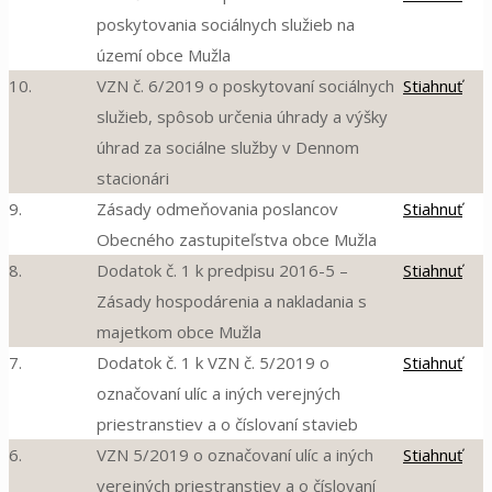
poskytovania sociálnych služieb na
území obce Mužla
10.
VZN č. 6/2019 o poskytovaní sociálnych
Stiahnuť
služieb, spôsob určenia úhrady a výšky
úhrad za sociálne služby v Dennom
stacionári
9.
Zásady odmeňovania poslancov
Stiahnuť
Obecného zastupiteľstva obce Mužla
8.
Dodatok č. 1 k predpisu 2016-5 –
Stiahnuť
Zásady hospodárenia a nakladania s
majetkom obce Mužla
7.
Dodatok č. 1 k VZN č. 5/2019 o
Stiahnuť
označovaní ulíc a iných verejných
priestranstiev a o číslovaní stavieb
6.
VZN 5/2019 o označovaní ulíc a iných
Stiahnuť
verejných priestranstiev a o číslovaní