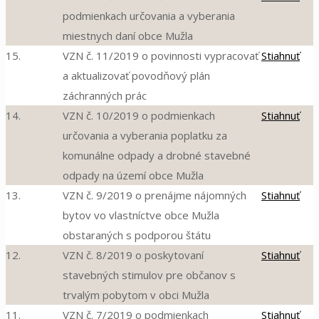
podmienkach určovania a vyberania
miestnych daní obce Mužla
15.
VZN č. 11/2019 o povinnosti vypracovať
Stiahnuť
a aktualizovať povodňový plán
záchranných prác
14.
VZN č. 10/2019 o podmienkach
Stiahnuť
určovania a vyberania poplatku za
komunálne odpady a drobné stavebné
odpady na území obce Mužla
13.
VZN č. 9/2019 o prenájme nájomných
Stiahnuť
bytov vo vlastníctve obce Mužla
obstaraných s podporou štátu
12.
VZN č. 8/2019 o poskytovaní
Stiahnuť
stavebných stimulov pre občanov s
trvalým pobytom v obci Mužla
11.
VZN č. 7/2019 o podmienkach
Stiahnuť