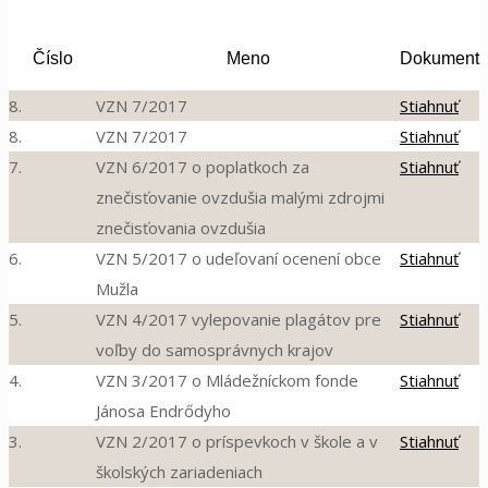
Číslo
Meno
Dokument
8.
VZN 7/2017
Stiahnuť
8.
VZN 7/2017
Stiahnuť
7.
VZN 6/2017 o poplatkoch za
Stiahnuť
znečisťovanie ovzdušia malými zdrojmi
znečisťovania ovzdušia
6.
VZN 5/2017 o udeľovaní ocenení obce
Stiahnuť
Mužla
5.
VZN 4/2017 vylepovanie plagátov pre
Stiahnuť
voľby do samosprávnych krajov
4.
VZN 3/2017 o Mládežníckom fonde
Stiahnuť
Jánosa Endrődyho
3.
VZN 2/2017 o príspevkoch v škole a v
Stiahnuť
školských zariadeniach