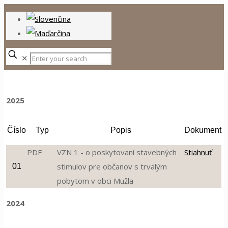
✕
2025
Číslo
Typ
Popis
Dokument
PDF
VZN 1 - o poskytovaní stavebných
Stiahnuť
stimulov pre občanov s trvalým
01
pobytom v obci Mužla
2024