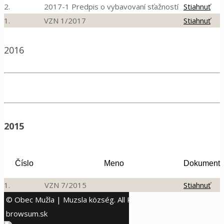
2.
2017-1 Predpis o vybavovaní sťažností
Stiahnuť
1.
VZN 1/2017
Stiahnuť
2016
2015
Číslo
Meno
Dokument
1.
VZN 7/2015
Stiahnuť
© Obec Mužla | Muzsla község. All Rights Reserved.
browsum.sk