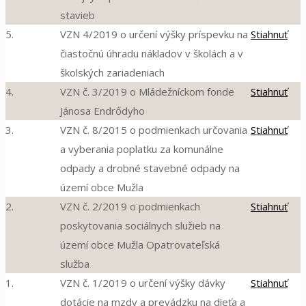
stavieb
5.
VZN 4/2019 o určení výšky príspevku na
Stiahnuť
čiastočnú úhradu nákladov v školách a v
školských zariadeniach
4.
VZN č. 3/2019 o Mládežníckom fonde
Stiahnuť
Jánosa Endrődyho
3.
VZN č. 8/2015 o podmienkach určovania
Stiahnuť
a vyberania poplatku za komunálne
odpady a drobné stavebné odpady na
území obce Mužla
2.
VZN č. 2/2019 o podmienkach
Stiahnuť
poskytovania sociálnych služieb na
území obce Mužla Opatrovateľská
služba
1.
VZN č. 1/2019 o určení výšky dávky
Stiahnuť
dotácie na mzdy a prevádzku na dieťa a